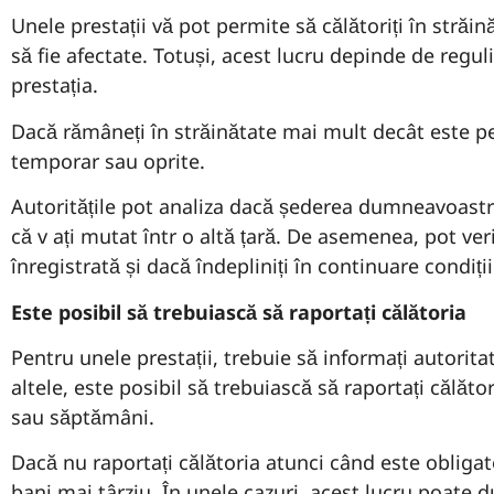
Unele prestații vă pot permite să călătoriți în străi
să fie afectate. Totuși, acest lucru depinde de reguli
prestația.
Dacă rămâneți în străinătate mai mult decât este pe
temporar sau oprite.
Autoritățile pot analiza dacă șederea dumneavoastr
că v ați mutat într o altă țară. De asemenea, pot ver
înregistrată și dacă îndepliniți în continuare condi
Este posibil să trebuiască să raportați călătoria
Pentru unele prestații, trebuie să informați autorita
altele, este posibil să trebuiască să raportați călăt
sau săptămâni.
Dacă nu raportați călătoria atunci când este obligato
bani mai târziu. În unele cazuri, acest lucru poate du