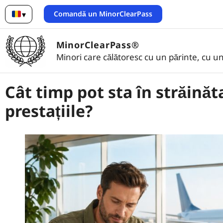
Comandă un MinorClearPass
▾
Română
MinorClearPass®
Minori care călătoresc cu un părinte, cu un
Cât timp pot sta în străinăt
prestațiile?