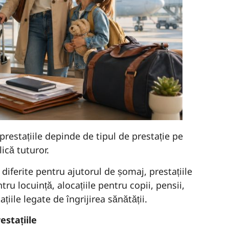
 prestațiile depinde de tipul de prestație pe
lică tuturor.
fi diferite pentru ajutorul de șomaj, prestațiile
tru locuință, alocațiile pentru copii, pensii,
țiile legate de îngrijirea sănătății.
estațiile