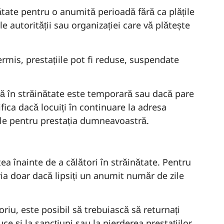
nătate pentru o anumită perioadă fără ca plățile
le autorității sau organizației care vă plătește
rmis, prestațiile pot fi reduse, suspendate
ă în străinătate este temporară sau dacă pare
ifica dacă locuiți în continuare la adresa
țiile pentru prestația dumneavoastră.
tea înainte de a călători în străinătate. Pentru
oria doar dacă lipsiți un anumit număr de zile
riu, este posibil să trebuiască să returnați
ce și la sancțiuni sau la pierderea prestațiilor.