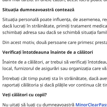
Situația dumneavoastră contează
Situația personală poate influența, de asemenea, reg
dacă lucrați în străinătate, primiți tratament medical
schimbați adresa sau dacă se schimbă situația familie
Din acest motiv, două persoane care primesc prestații
Verificați întotdeauna înainte de a călători
Înainte de a călători, ar trebui să verificați întotdea
local, furnizorul de asigurări sau organizația care vă 
Întrebați cât timp puteți sta în străinătate, dacă av
raportați călătoria și dacă plățile vor continua cât t
Veți călători cu copii?
Nu uitați să luați cu dumneavoastră
MinorClearPas