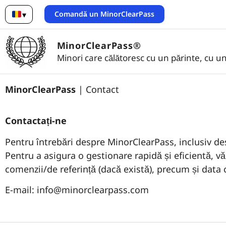
Comandă un MinorClearPass
▾
Română
MinorClearPass®
Minori care călătoresc cu un părinte, cu un
MinorClearPass
| Contact
Contactați-ne
Pentru întrebări despre MinorClearPass, inclusiv des
Pentru a asigura o gestionare rapidă și eficientă, v
comenzii/de referință (dacă există), precum și data c
E-mail: info@minorclearpass.com