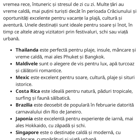
vremea rece, întuneric și stresul de zi cu zi. Multe țări au
vreme caldă, mai puțini turiști decât în perioada Crăciunului și
oportunități excelente pentru vacanțe la plajă, cultură și
aventură. Unele destinații sunt ideale pentru soare și înot, în
timp ce altele atrag vizitatori prin festivaluri, schi sau viață
urbană.
Thailanda
este perfectă pentru plaje, insule, mâncare și
vreme caldă, mai ales Phuket și Bangkok.
Maldivele
sunt o alegere de vis pentru lux, apă turcoaz
și călătorii romantice.
Mexic
este excelent pentru soare, cultură, plaje și situri
istorice.
Costa Rica
este ideală pentru natură, păduri tropicale,
surfing și faună sălbatică.
Brazilia
este deosebit de populară în februarie datorită
carnavalului din Rio de Janeiro.
Japonia
este excelentă pentru experiențe de iarnă, mai
ales Hokkaido, cu zăpadă și schi.
Singapore
este o destinație caldă și modernă, cu
mâncare, cumpărături și viață urbană.