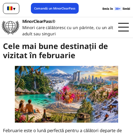
▾
Comandă un MinorClearPass
Emis în
30+
limbi
Română
MinorClearPass®
Minori care călătoresc cu un părinte, cu un alt
adult sau singuri
Cele mai bune destinații de
vizitat în februarie
Februarie este o lună perfectă pentru a călători departe de