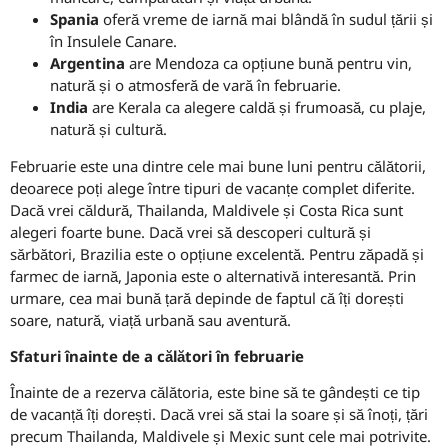
Spania
oferă vreme de iarnă mai blândă în sudul țării și
în Insulele Canare.
Argentina
are Mendoza ca opțiune bună pentru vin,
natură și o atmosferă de vară în februarie.
India
are Kerala ca alegere caldă și frumoasă, cu plaje,
natură și cultură.
Februarie este una dintre cele mai bune luni pentru călătorii,
deoarece poți alege între tipuri de vacanțe complet diferite.
Dacă vrei căldură, Thailanda, Maldivele și Costa Rica sunt
alegeri foarte bune. Dacă vrei să descoperi cultură și
sărbători, Brazilia este o opțiune excelentă. Pentru zăpadă și
farmec de iarnă, Japonia este o alternativă interesantă. Prin
urmare, cea mai bună țară depinde de faptul că îți dorești
soare, natură, viață urbană sau aventură.
Sfaturi înainte de a călători în februarie
Înainte de a rezerva călătoria, este bine să te gândești ce tip
de vacanță îți dorești. Dacă vrei să stai la soare și să înoți, țări
precum Thailanda, Maldivele și Mexic sunt cele mai potrivite.