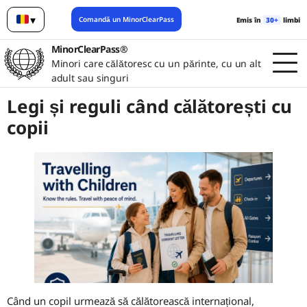
▾
Comandă un MinorClearPass
Emis în
30+
limbi
Română
MinorClearPass®
Minori care călătoresc cu un părinte, cu un alt
adult sau singuri
Legi și reguli când călătorești cu
copii
Când un copil urmează să călătorească internațional,