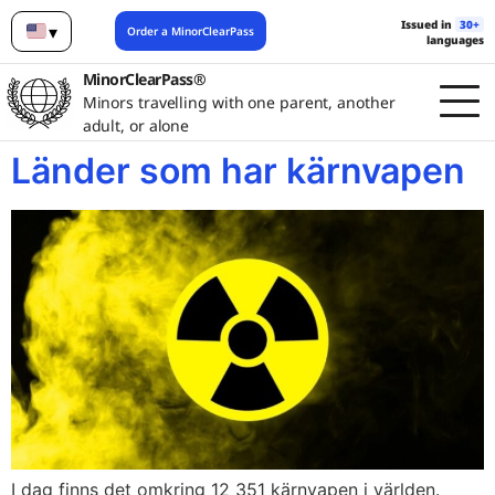
Issued in
30+
▾
Order a MinorClearPass
languages
English
MinorClearPass®
Minors travelling with one parent, another
adult, or alone
Länder som har kärnvapen
I dag finns det omkring 12 351 kärnvapen i världen.