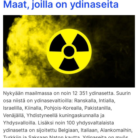
Maat, joilla on ydinaseita
Nykyään maailmassa on noin 12 351 ydinasetta. Suurin
osa niistä on ydinasevaltioilla: Ranskalla, Intialla,
Israelilla, Kiinalla, Pohjois-Korealla, Pakistanilla,
Venäjällä, Yhdistyneellä kuningaskunnalla ja
Yhdysvalloilla. Lisäksi noin 100 yhdysvaltalaista
ydinasetta on sijoitettu Belgiaan, Italiaan, Alankomaihin,
Turkkiin ja Saksaan Naton kautta. Ydinaseita on myös