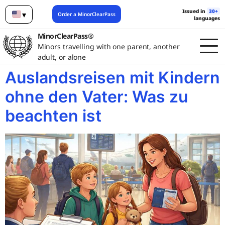
Issued in
30+
▾
Order a MinorClearPass
languages
English
MinorClearPass®
Minors travelling with one parent, another
adult, or alone
Auslandsreisen mit Kindern
ohne den Vater: Was zu
beachten ist