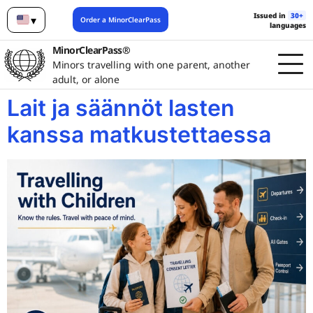
Issued in
30+
▾
Order a MinorClearPass
languages
English
MinorClearPass®
Minors travelling with one parent, another
adult, or alone
Lait ja säännöt lasten
kanssa matkustettaessa