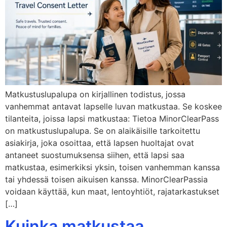
Matkustuslupalupa on kirjallinen todistus, jossa
vanhemmat antavat lapselle luvan matkustaa. Se koskee
tilanteita, joissa lapsi matkustaa: Tietoa MinorClearPass
on matkustuslupalupa. Se on alaikäisille tarkoitettu
asiakirja, joka osoittaa, että lapsen huoltajat ovat
antaneet suostumuksensa siihen, että lapsi saa
matkustaa, esimerkiksi yksin, toisen vanhemman kanssa
tai yhdessä toisen aikuisen kanssa. MinorClearPassia
voidaan käyttää, kun maat, lentoyhtiöt, rajatarkastukset
[…]
Kuinka matkustaa