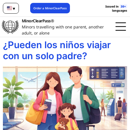
Issued in
30+
▾
Order a MinorClearPass
languages
English
MinorClearPass®
Minors travelling with one parent, another
adult, or alone
¿Pueden los niños viajar
con un solo padre?