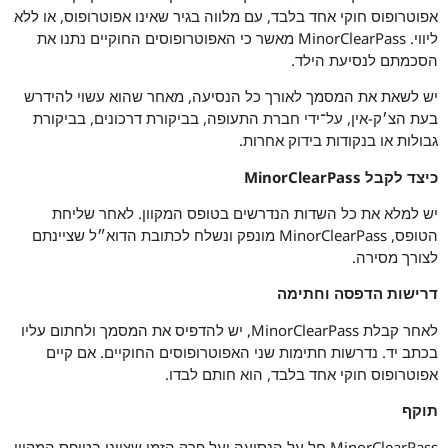
אפוטרופוס חוקי אחד בלבד, עם מלווה בגיר שאינו אפוטרופוס, או ללא
ליווי. MinorClearPass מאשר כי האפוטרופוסים החוקיים נתנו את
הסכמתם לנסיעת הילד.
יש לשאת את המסמך לאורך כל הנסיעה, מאחר שהוא עשוי להידרש
בעת הצ׳ק-אין, על־ידי חברת התעופה, בביקורת דרכונים, בביקורת
גבולות או בנקודות בידוק אחרות.
כיצד לקבל MinorClearPass
יש למלא את כל השדות הנדרשים בטופס המקוון. לאחר שליחת
הטופס, MinorClearPass מונפק ונשלח לכתובת הדוא״ל שציינתם
לצורך מסירה.
דרישות הדפסה וחתימה
לאחר קבלת MinorClearPass, יש להדפיס את המסמך ולחתום עליו
בכתב יד. נדרשות חתימות שני האפוטרופוסים החוקיים. אם קיים
אפוטרופוס חוקי אחד בלבד, הוא חותם לבדו.
תוקף
MinorClearPass חל על הנסיעה ועל פרק הזמן שצוינו בטופס המקוון.