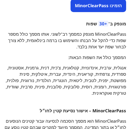
הזמינו MinorClearPass
מונפק ב־
30+
שפות
MinorClearPass מונפק כמסמך רב־לשוני. אותו מסמך כולל מספר
שפות כדי להקל על הבנתו והשימוש בו ברמה בינלאומית, ללא צורך
לבחור שפת יעד אחת בלבד.
המסמך כולל את השפות הבאות:
אנגלית, ערבית, אינדונזית, קטלאנית, צ’כית, דנית, גרמנית, אסטונית,
ספרדית, צרפתית, קוריאנית, הינדית, עברית, איטלקית, סינית
מפושטת, יפנית, לטבית, ליטאית, הונגרית, הולנדית, נורווגית, פולנית,
פורטוגזית, רומנית, רוסית, סלובקית, סלובנית, פינית, סרבית, שוודית,
טורקית ואוקראינית.
MinorClearPass – אישור נסיעת קטין לחו״ל
MinorClearPass הוא מסמך הסכמה לנסיעה עבור קטינים הנוסעים
לחו״ל או בתוך המדינה. המסמך מיועד למקרים שבהם קטין נוסע עם