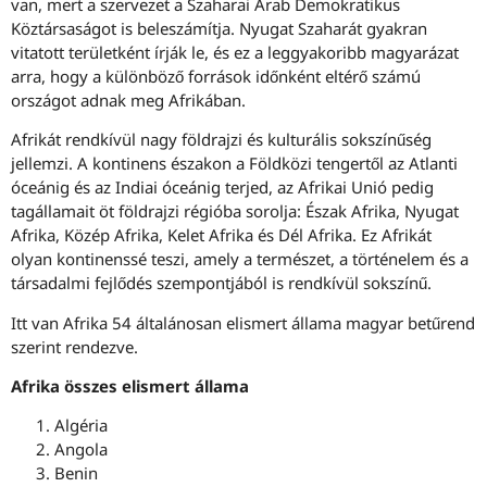
van, mert a szervezet a Szaharai Arab Demokratikus
Köztársaságot is beleszámítja. Nyugat Szaharát gyakran
vitatott területként írják le, és ez a leggyakoribb magyarázat
arra, hogy a különböző források időnként eltérő számú
országot adnak meg Afrikában.
Afrikát rendkívül nagy földrajzi és kulturális sokszínűség
jellemzi. A kontinens északon a Földközi tengertől az Atlanti
óceánig és az Indiai óceánig terjed, az Afrikai Unió pedig
tagállamait öt földrajzi régióba sorolja: Észak Afrika, Nyugat
Afrika, Közép Afrika, Kelet Afrika és Dél Afrika. Ez Afrikát
olyan kontinenssé teszi, amely a természet, a történelem és a
társadalmi fejlődés szempontjából is rendkívül sokszínű.
Itt van Afrika 54 általánosan elismert állama magyar betűrend
szerint rendezve.
Afrika összes elismert állama
Algéria
Angola
Benin