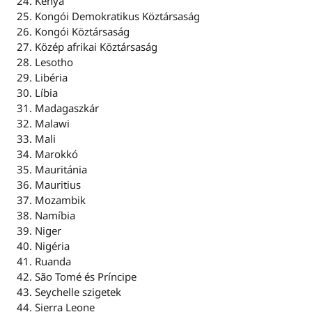
Kenya
Kongói Demokratikus Köztársaság
Kongói Köztársaság
Közép afrikai Köztársaság
Lesotho
Libéria
Líbia
Madagaszkár
Malawi
Mali
Marokkó
Mauritánia
Mauritius
Mozambik
Namíbia
Niger
Nigéria
Ruanda
São Tomé és Príncipe
Seychelle szigetek
Sierra Leone