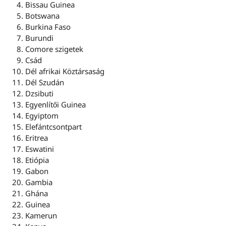
Bissau Guinea
Botswana
Burkina Faso
Burundi
Comore szigetek
Csád
Dél afrikai Köztársaság
Dél Szudán
Dzsibuti
Egyenlítői Guinea
Egyiptom
Elefántcsontpart
Eritrea
Eswatini
Etiópia
Gabon
Gambia
Ghána
Guinea
Kamerun