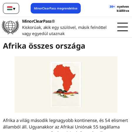
30+
nyelven
▾
MinorClearPass megrendelése
kiállítva
Magyar
MinorClearPass®
Kiskorúak, akik egy szülővel, másik felnőttel
vagy egyedül utaznak
Afrika összes országa
Afrika a világ második legnagyobb kontinense, és 54 elismert
államból áll. Ugyanakkor az Afrikai Uniónak 55 tagállama