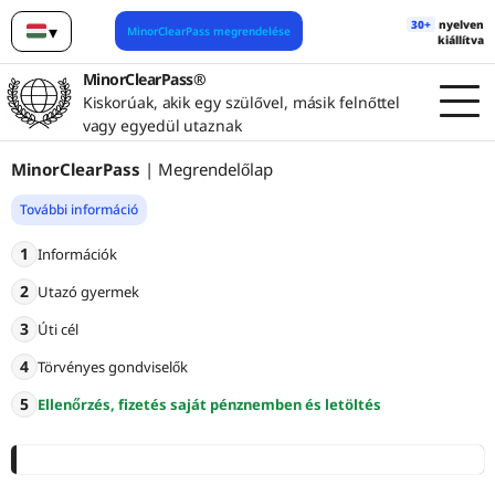
30+
nyelven
▾
MinorClearPass megrendelése
kiállítva
Magyar
MinorClearPass®
Kiskorúak, akik egy szülővel, másik felnőttel
vagy egyedül utaznak
MinorClearPass
| Megrendelőlap
További információ
1
Információk
2
Utazó gyermek
3
Úti cél
4
Törvényes gondviselők
5
Ellenőrzés, fizetés saját pénznemben és letöltés