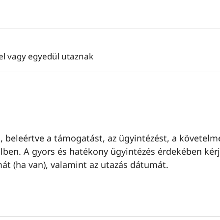
tel vagy egyedül utaznak
 beleértve a támogatást, az ügyintézést, a követelm
ilben. A gyors és hatékony ügyintézés érdekében kér
mát (ha van), valamint az utazás dátumát.