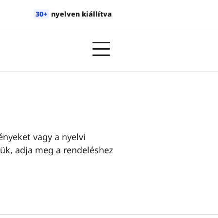
30+
nyelven kiállítva
ényeket vagy a nyelvi
jük, adja meg a rendeléshez