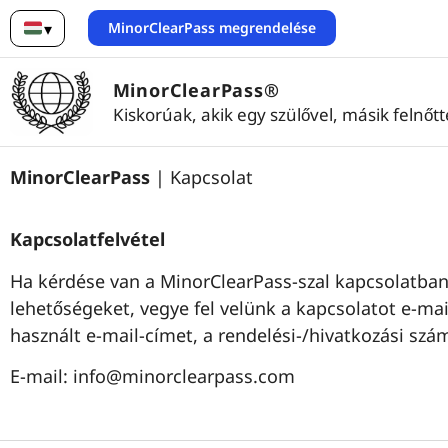
MinorClearPass megrendelése
▾
Magyar
MinorClearPass®
Kiskorúak, akik egy szülővel, másik felnőt
MinorClearPass
| Kapcsolat
Kapcsolatfelvétel
Ha kérdése van a MinorClearPass-szal kapcsolatban,
lehetőségeket, vegye fel velünk a kapcsolatot e-ma
használt e-mail-címet, a rendelési-/hivatkozási szá
E-mail: info@minorclearpass.com