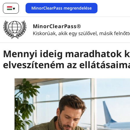
MinorClearPass megrendelése
▾
Magyar
MinorClearPass®
Kiskorúak, akik egy szülővel, másik felnőt
Mennyi ideig maradhatok k
elveszíteném az ellátásaim