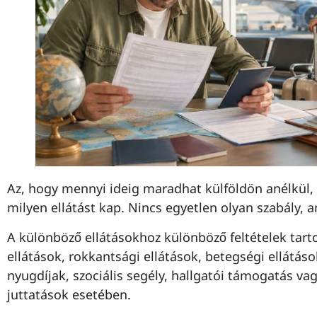
Az, hogy mennyi ideig maradhat külföldön anélkül, h
milyen ellátást kap. Nincs egyetlen olyan szabály,
A különböző ellátásokhoz különböző feltételek tart
ellátások, rokkantsági ellátások, betegségi ellátás
nyugdíjak, szociális segély, hallgatói támogatás v
juttatások esetében.