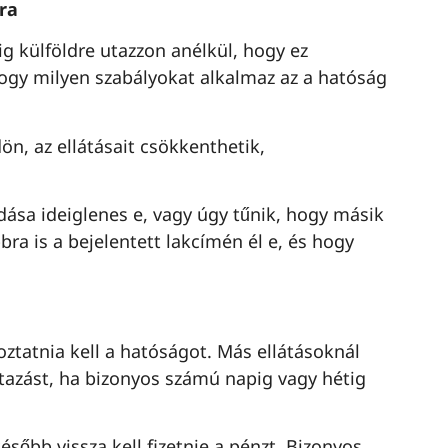
ira
ig külföldre utazzon anélkül, hogy ez
 hogy milyen szabályokat alkalmaz az a hatóság
n, az ellátásait csökkenthetik,
dása ideiglenes e, vagy úgy tűnik, hogy másik
bra is a bejelentett lakcímén él e, és hogy
oztatnia kell a hatóságot. Más ellátásoknál
utazást, ha bizonyos számú napig vagy hétig
ésőbb vissza kell fizetnie a pénzt. Bizonyos