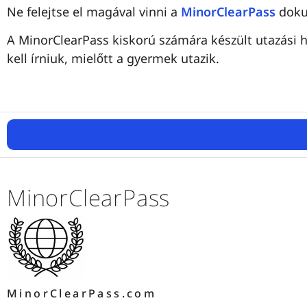
Ne felejtse el magával vinni a
MinorClearPass
doku
A MinorClearPass kiskorú számára készült utazási h
kell írniuk, mielőtt a gyermek utazik.
MinorClearPass
MinorClearPass.com