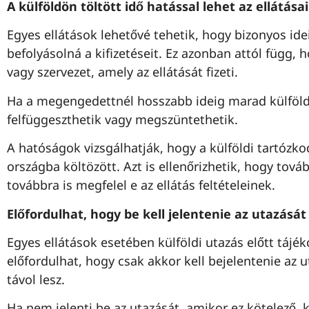
A külföldön töltött idő hatással lehet az ellátása
Egyes ellátások lehetővé tehetik, hogy bizonyos ide
befolyásolná a kifizetéseit. Ez azonban attól függ,
vagy szervezet, amely az ellátását fizeti.
Ha a megengedettnél hosszabb ideig marad külföldö
felfüggeszthetik vagy megszüntethetik.
A hatóságok vizsgálhatják, hogy a külföldi tartózko
országba költözött. Azt is ellenőrizhetik, hogy továb
továbbra is megfelel e az ellátás feltételeinek.
Előfordulhat, hogy be kell jelentenie az utazását
Egyes ellátások esetében külföldi utazás előtt tájék
előfordulhat, hogy csak akkor kell bejelentenie az 
távol lesz.
Ha nem jelenti be az utazását, amikor ez kötelező, k