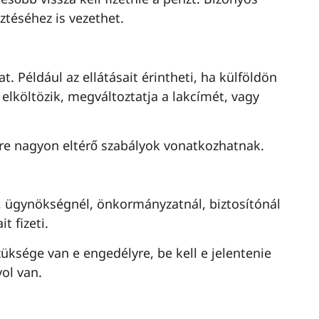
ztéséhez is vezethet.
t. Például az ellátásait érintheti, ha külföldön
 elköltözik, megváltoztatja a lakcímét, vagy
yre nagyon eltérő szabályok vonatkozhatnak.
, ügynökségnél, önkormányzatnál, biztosítónál
t fizeti.
ksége van e engedélyre, be kell e jelentenie
vol van.