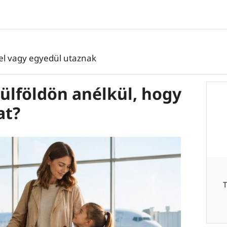
tel vagy egyedül utaznak
ülföldön anélkül, hogy
at?
T