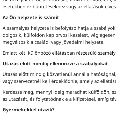
esetekben ez büntetésekhez vagy az ellátások elves
Az Ön helyzete is számít
A személyes helyzete is befolyásolhatja a szabályoka
dolgozik, külföldön kap orvosi kezelést, véglegesen
megváltozik a családi vagy jövedelmi helyzete.
Emiatt két, különböző ellátásban részesülő személ
Utazás előtt mindig ellenőrizze a szabályokat
Utazás előtt mindig közvetlenül annál a hatóságnál
vagy szervezetnél kell érdeklődnie, amely az ellátásai
Kérdezze meg, mennyi ideig maradhat külföldön, szü
az utazását, és folytatódnak e a kifizetései, amíg tá
Gyermekekkel utazik?