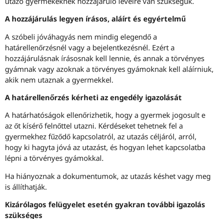
utazó gyermekeknek hozzájáruló levélre van szükségük.
A hozzájárulás legyen írásos, aláírt és egyértelmű
A szóbeli jóváhagyás nem mindig elegendő a
határellenőrzésnél vagy a bejelentkezésnél. Ezért a
hozzájárulásnak írásosnak kell lennie, és annak a törvényes
gyámnak vagy azoknak a törvényes gyámoknak kell aláírniuk,
akik nem utaznak a gyermekkel.
A határellenőrzés kérheti az engedély igazolását
A határhatóságok ellenőrizhetik, hogy a gyermek jogosult e
az őt kísérő felnőttel utazni. Kérdéseket tehetnek fel a
gyermekhez fűződő kapcsolatról, az utazás céljáról, arról,
hogy ki hagyta jóvá az utazást, és hogyan lehet kapcsolatba
lépni a törvényes gyámokkal.
Ha hiányoznak a dokumentumok, az utazás késhet vagy meg
is állíthatják.
Kizárólagos felügyelet esetén gyakran további igazolás
szükséges