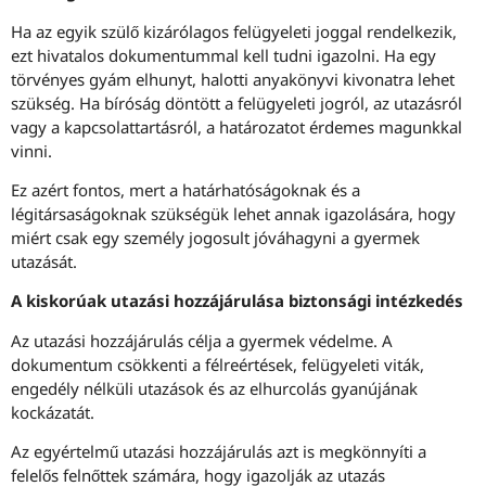
Ha az egyik szülő kizárólagos felügyeleti joggal rendelkezik,
ezt hivatalos dokumentummal kell tudni igazolni. Ha egy
törvényes gyám elhunyt, halotti anyakönyvi kivonatra lehet
szükség. Ha bíróság döntött a felügyeleti jogról, az utazásról
vagy a kapcsolattartásról, a határozatot érdemes magunkkal
vinni.
Ez azért fontos, mert a határhatóságoknak és a
légitársaságoknak szükségük lehet annak igazolására, hogy
miért csak egy személy jogosult jóváhagyni a gyermek
utazását.
A kiskorúak utazási hozzájárulása biztonsági intézkedés
Az utazási hozzájárulás célja a gyermek védelme. A
dokumentum csökkenti a félreértések, felügyeleti viták,
engedély nélküli utazások és az elhurcolás gyanújának
kockázatát.
Az egyértelmű utazási hozzájárulás azt is megkönnyíti a
felelős felnőttek számára, hogy igazolják az utazás