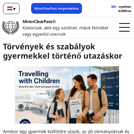
30+
nyelven
▾
MinorClearPass megrendelése
kiállítva
Magyar
MinorClearPass®
Kiskorúak, akik egy szülővel, másik felnőttel
vagy egyedül utaznak
Törvények és szabályok
gyermekkel történő utazáskor
Amikor egy gyermek külföldre utazik, az úti okmányoknak és