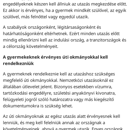
engedélyeknek készen kell állniuk az utazás megkezdése előtt.
Ez akkor is érvényes, ha a gyermek mindkét szülővel, az egyik
szülővel, más felnőttel vagy egyedül utazik.
A szabályok országonként, légitársaságonként és
határhatóságonként eltérhetnek. Ezért minden utazás előtt
mindig ellenőrizni kell az indulási ország, a tranzitországok és
a célország követelményeit.
A gyermekeknek érvényes úti okmányokkal kell
rendelkezniük
A gyermeknek rendelkeznie kell az utazáshoz szükséges
megfelelő úti okmányokkal. Nemzetközi utazásoknál ez
általában útlevelet jelent. Bizonyos esetekben vízumra,
tartózkodási engedélyre, születési anyakönyvi kivonatra,
felügyeleti jogról szóló határozatra vagy más kiegészítő
dokumentumokra is szükség lehet.
Az úti okmányoknak az egész utazás alatt érvényesnek kell
lenniük, és meg kell felelniük annak az országnak a
követelményeinek, ahová a gyermek utazik. Egyes országok