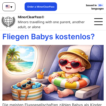
Issued in
30+
▾
Order a MinorClearPass
languages
English
MinorClearPass®
Minors travelling with one parent, another
adult, or alone
Fliegen Babys kostenlos?
Die meisten Fluggesellschaften zählen Babys als Kinder