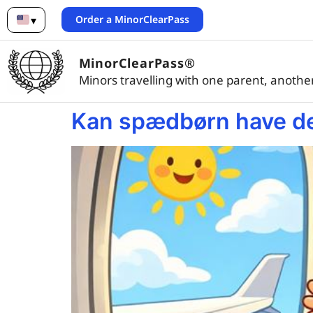
Order a MinorClearPass
▾
English
MinorClearPass®
Minors travelling with one parent, another
Kan spædbørn have der