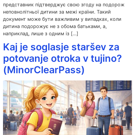
представник підтверджує свою згоду на подорож
неповнолітньої дитини за межі країни. Такий
документ може бути важливим у випадках, коли
дитина подорожує не з обома батьками, а,
наприклад, лише з одним із […]
Kaj je soglasje staršev za
potovanje otroka v tujino?
(MinorClearPass)