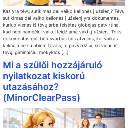
Kas yra tėvų sutikimas dėl vaiko kelionės į užsienį? Tėvų
sutikimas dėl vaiko kelionės į užsienį yra dokumentas,
kuriuo vienas iš tėvų arba teisėtas globėjas patvirtina,
kad nepilnamečiui vaikui leidžiama vykti į užsienį. Toks
dokumentas gali būti svarbus tais atvejais, kai vaikas
keliauja ne su abiem tėvais, o, pavyzdžiui, su vienu iš
tėvų, giminaičiu, mokyklos […]
Mi a szülői hozzájáruló
nyilatkozat kiskorú
utazásához?
(MinorClearPass)