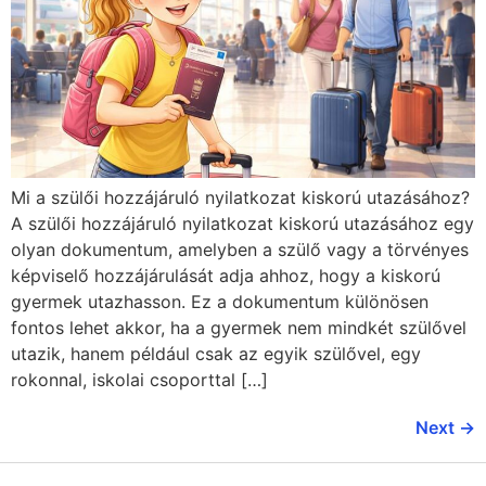
Mi a szülői hozzájáruló nyilatkozat kiskorú utazásához?
A szülői hozzájáruló nyilatkozat kiskorú utazásához egy
olyan dokumentum, amelyben a szülő vagy a törvényes
képviselő hozzájárulását adja ahhoz, hogy a kiskorú
gyermek utazhasson. Ez a dokumentum különösen
fontos lehet akkor, ha a gyermek nem mindkét szülővel
utazik, hanem például csak az egyik szülővel, egy
rokonnal, iskolai csoporttal […]
Next
→