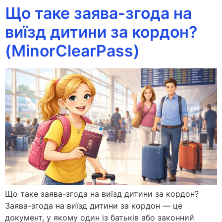
Що таке заява-згода на
виїзд дитини за кордон?
(MinorClearPass)
Що таке заява-згода на виїзд дитини за кордон?
Заява-згода на виїзд дитини за кордон — це
документ, у якому один із батьків або законний