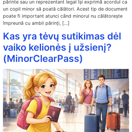
părinte sau un reprezentant legal își exprimă acordul ca
un copil minor să poată călători. Acest tip de document
poate fi important atunci când minorul nu călătorește
împreună cu ambii părinți, […]
Kas yra tėvų sutikimas dėl
vaiko kelionės į užsienį?
(MinorClearPass)