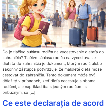
Čo je tlačivo súhlasu rodiča na vycestovanie dieťaťa do
zahraničia? Tlačivo súhlasu rodiča na vycestovanie
dieťaťa do zahraničia je dokument, ktorým rodič alebo
zákonný zástupca potvrdzuje, že maloleté dieťa môže
cestovať do zahraničia. Tento dokument môže byť
dôležitý v prípadoch, keď dieťa necestuje s oboma
rodičmi, ale napríklad iba s jedným rodičom, s
príbuzným, so […]
Ce este declarația de acord