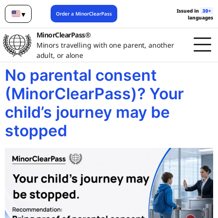
Issued in
30+
▾
Order a MinorClearPass
languages
English
MinorClearPass®
Minors travelling with one parent, another
adult, or alone
No parental consent
(MinorClearPass)? Your
child’s journey may be
stopped