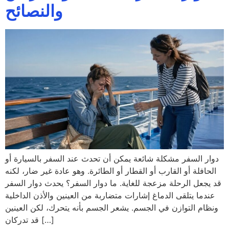
والنصائح
دوار السفر مشكلة شائعة يمكن أن تحدث عند السفر بالسيارة أو
الحافلة أو القارب أو القطار أو الطائرة. وهو عادة غير ضار، لكنه
قد يجعل الرحلة مزعجة للغاية. ما دوار السفر؟ يحدث دوار السفر
عندما يتلقى الدماغ إشارات متضاربة من العينين والأذن الداخلية
ونظام التوازن في الجسم. يشعر الجسم بأنه يتحرك، لكن العينين
قد تدركان […]