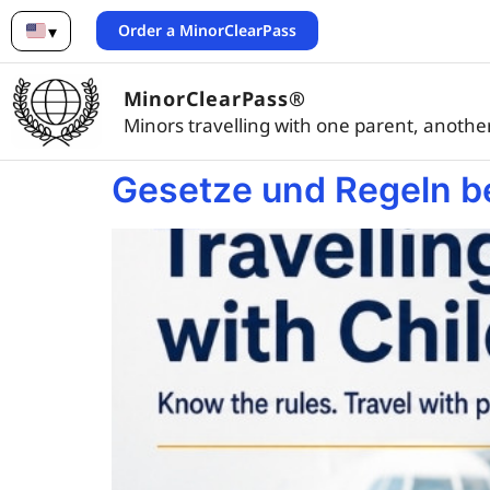
Order a MinorClearPass
▾
English
MinorClearPass®
Minors travelling with one parent, another
Gesetze und Regeln b